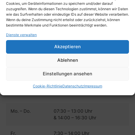
Cookies, um Geräteinformationen zu speichern und/oder darauf
zuzugreifen. Wenn du diesen Technologien zustimmst, können wir Daten
wie das Surfverhalten oder eindeutige IDs auf dieser Website verarbeiten.
Wenn du deine Zustimmung nicht erteilst oder zurückziehst, können
bestimmte Merkmale und Funktionen beeinträchtigt werden.
+49 2331 16474
Dienste verwalten
+49 2331 14376
Akzeptieren
1874@herm-evers.de
Ablehnen
Einstellungen ansehen
Cookie-Richtlinie
Datenschutz
Impressum
ÖFFNUNGSZEITEN:
Mo. – Do.
07:30 – 13:00 Uhr
& 14:00 – 16:30 Uhr
Fr.
7:30 – 14:00 Uhr