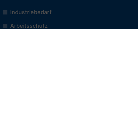
Industriebedarf
Arbeitsschutz
Antriebselemente
Schläuche und Armaturen
Gummi
Kunststoffe
Dichtungen
Sicherheit und Rettungsgeräte
IN HAGEN FÜR HAGEN & UMGEBUNG