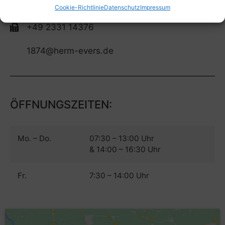
+49 2331 16474
Cookie-Richtlinie
Datenschutz
Impressum
+49 2331 14376
1874@herm-evers.de
ÖFFNUNGSZEITEN:
Mo. – Do.
07:30 – 13:00 Uhr
& 14:00 – 16:30 Uhr
Fr.
7:30 – 14:00 Uhr